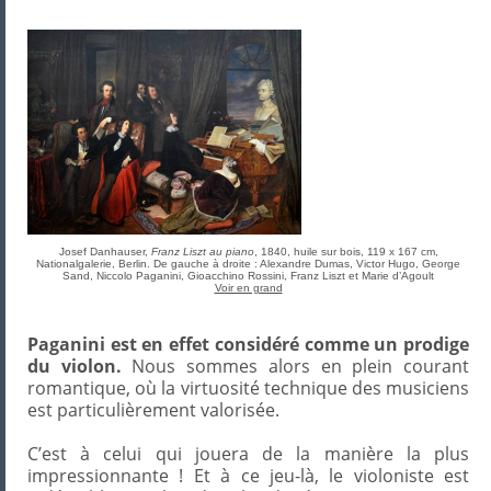
Josef Danhauser,
Franz Liszt au piano
, 1840, huile sur bois, 119 x 167 cm,
Nationalgalerie, Berlin. De gauche à droite : Alexandre Dumas, Victor Hugo, George
Sand, Niccolo Paganini, Gioacchino Rossini, Franz Liszt et Marie d’Agoult
Voir en grand
Paganini est en effet considéré comme un prodige
du violon.
Nous sommes alors en plein courant
romantique, où la virtuosité technique des musiciens
est particulièrement valorisée.
C’est à celui qui jouera de la manière la plus
impressionnante ! Et à ce jeu-là, le violoniste est